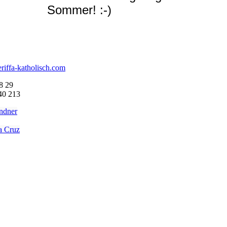
Sommer! :-)
riffa-katholisch.com
8 29
40 213
indner
a Cruz