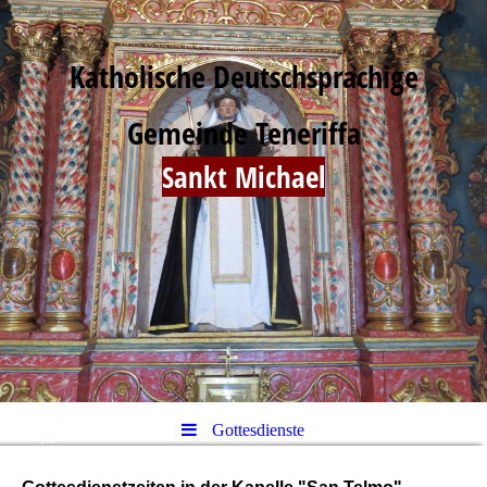
Katholische Deutschsprachige
Gemeinde Teneriffa
Sankt Michael
Gottesdienste